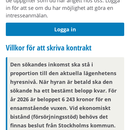
de uppgifter som du har angett hos oss. Logga
Observera att om inflyttningsdatumet infaller på
in för att se om du har möjlighet att göra en
en helgdag eller en röd dag sker inflyttning
intresseanmälan.
nästkommande vardag.
Logga in
Om din anställning inte är i Stockholmsområdet
behöver du visa att din arbetsplats ligger inom
Villkor för att skriva kontrakt
pendlingsavstånd från bostaden.
Den sökandes inkomst ska stå i
Visningsinformation
proportion till den aktuella lägenhetens
hyresnivå. När hyran är betald ska den
Om du är en av dem som blir aktuell för en
sökande ha ett bestämt belopp kvar. För
bostad kommer du att bli inbjuden till visning
år 2026 är beloppet 6 243 kronor för en
eller få ny kompletterande information i form av
bilder eller video. Visningsinbjudan kommer att
ensamstående vuxen. Vid ekonomiskt
synas på Mina sidor samt skickas på mejl om
bistånd (försörjningsstöd) behövs det
du har fyllt i en aktuell mejladress. Om du har
finnas beslut från Stockholms kommun.
skyddade personuppgifter får du endast