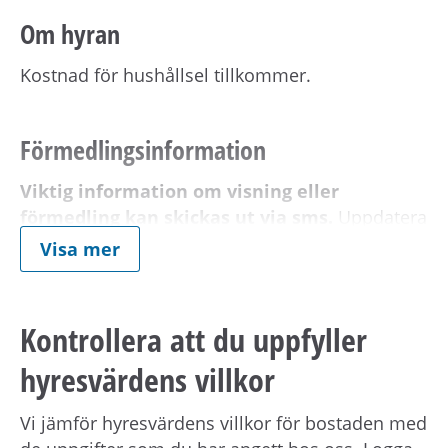
Om hyran
Kostnad för hushållsel tillkommer.
Förmedlingsinformation
Viktig information om visning eller
förmedling kan skickas ut via sms.
Uppdatera
dina kontaktuppgifter på Mina sidor.
Visa mer
Om hyresvärden har villkor om antal
Kontrollera att du uppfyller
hushållsmedlemmar hämtar och behandlar vi
familjeuppgifter om dig, din registrerade
hyresvärdens villkor
medboende och eventuella barn.
Vi jämför hyresvärdens villkor för bostaden med