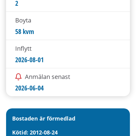
h
2
å
l
Boyta
l
58 kvm
e
t
Inflytt
2026-08-01
Anmälan senast
2026-06-04
Bostaden är förmedlad
Kötid: 2012-08-24