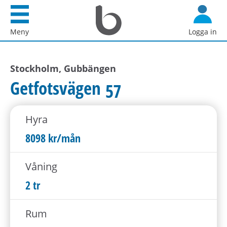
Startsida
G
Bostadsförmedlingen
å
Meny
Logga in
i
d
Stockholm
i
AB
Stockholm, Gubbängen
r
e
Getfotsvägen 57
k
t
Hyra
t
i
8098 kr/mån
l
l
Våning
i
2 tr
n
n
Rum
e