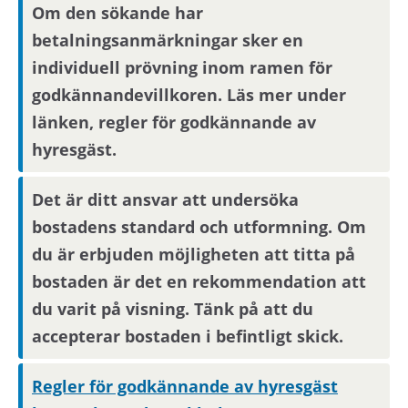
Om den sökande har
visningsinbjudan via Mina sidor.
betalningsanmärkningar sker en
individuell prövning inom ramen för
Boendereferenser
godkännandevillkoren. Läs mer under
länken, regler för godkännande av
Om du blir aktuell för bostaden behöver du
hyresgäst.
kontakta din nuvarande hyresvärd och
godkänna att denne lämnar ut
boendereferenser om dig till den nya
Det är ditt ansvar att undersöka
hyresvärden.
bostadens standard och utformning. Om
du är erbjuden möjligheten att titta på
bostaden är det en rekommendation att
du varit på visning. Tänk på att du
accepterar bostaden i befintligt skick.
Regler för godkännande av hyresgäst