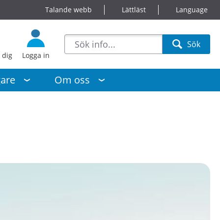
Talande webb
Lättläst
Language
sökförslag
Sök
Sök
 dig
Logga in
gare
Om oss