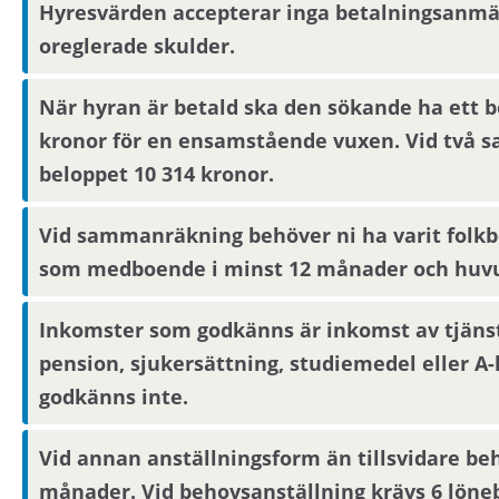
kompletterande information i form av bilder eller
Hyresvärden accepterar inga betalningsanmärk
sidor samt skickas på mejl om du har fyllt i en ak
oreglerade skulder.
personuppgifter får du endast visningsinbjudan vi
När hyran är betald ska den sökande ha ett b
kronor för en ensamstående vuxen. Vid tv
Boendereferenser
beloppet 10 314 kronor.
Om du blir aktuell för bostaden behöver du konta
denne lämnar ut boendereferenser om dig till den
Vid sammanräkning behöver ni ha varit folkb
som medboende i minst 12 månader och huvud
Inkomster som godkänns är inkomst av tjänst
pension, sjukersättning, studiemedel eller A
godkänns inte.
Vid annan anställningsform än tillsvidare be
månader. Vid behovsanställning krävs 6 löne