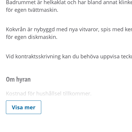
Badrummet är helkaklat och har bland annat klinke
för egen tvättmaskin.
Kokvrån är nybyggd med nya vitvaror, spis med kera
för egen diskmaskin.
Vid kontraktsskrivning kan du behöva uppvisa teck
Om hyran
Kostnad för hushållsel tillkommer.
Visa mer
Förmedlingsinformation
Viktig information om visning eller förmedling 