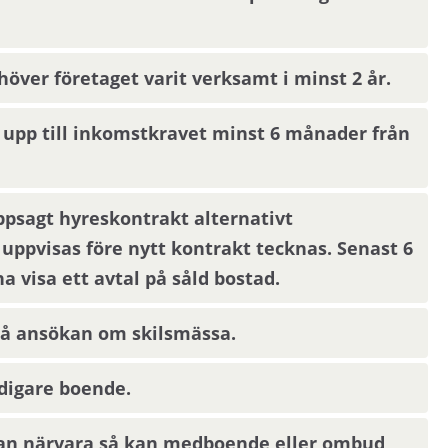
ver företaget varit verksamt i minst 2 år.
 upp till inkomstkravet minst 6 månader från
psagt hyreskontrakt alternativt
 uppvisas före nytt kontrakt tecknas. Senast 6
 visa ett avtal på såld bostad.
 på ansökan om skilsmässa.
digare boende.
 kan närvara så kan medboende eller ombud