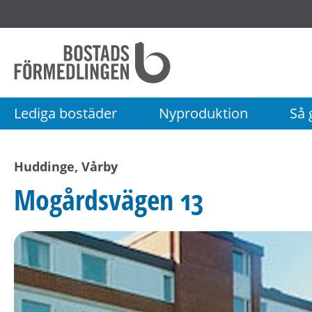
Startsida
Bostadsförmedlingen
i
Stockholm
Lediga bostäder
Nyproduktion
Så g
AB
Huddinge, Vårby
Mogårdsvägen 13