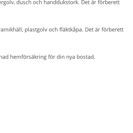
rgolv, dusch och handdukstork. Det är förberett
mikhäll, plastgolv och fläktkåpa. Det är förberett
nad hemförsäkring för din nya bostad.
kan skickas ut via sms.
Uppdatera dina