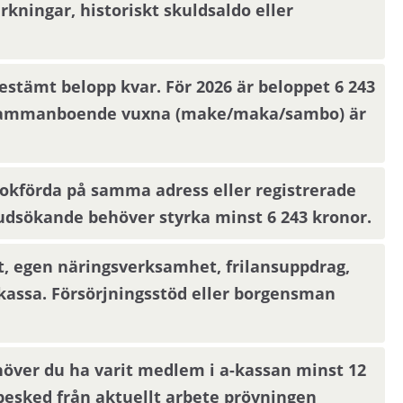
 video. Visningsinbjudan kommer att synas på Mina
ningar, historiskt skuldsaldo eller
tuell mejladress. Om du har skyddade
a Mina sidor.
estämt belopp kvar. För 2026 är beloppet 6 243
å sammanboende vuxna (make/maka/sambo) är
kta din nuvarande hyresvärd och godkänna att
 nya hyresvärden.
okförda på samma adress eller registrerade
sökande behöver styrka minst 6 243 kronor.
, egen näringsverksamhet, frilansuppdrag,
-kassa. Försörjningsstöd eller borgensman
höver du ha varit medlem i a-kassan minst 12
besked från aktuellt arbete prövningen