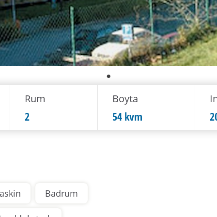
Rum
Boyta
In
2
54 kvm
2
maskin
Badrum