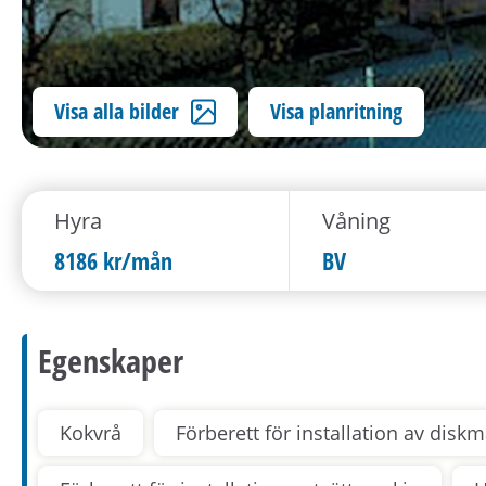
Visa alla bilder
Visa planritning
Hyra
Våning
8186 kr/mån
BV
Egenskaper
Kokvrå
Förberett för installation av disk