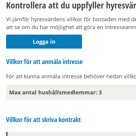
Kontrollera att du uppfyller hyresvär
kontaktuppgifter på Mina sidor.
Vi jämför hyresvärdens villkor för bostaden med de
Om hyresvärden har villkor om antal hushållsmed
att se om du har möjlighet att göra en intressean
om dig, din registrerade medboende och eventuell
Logga in
Observera att om inflyttningsdatumet infaller på en
Villkor för att anmäla intresse
nästkommande vardag.
För att kunna anmäla intresse behöver nedan villko
Om din anställning inte är i Stockholmsområdet beh
pendlingsavstånd från bostaden.
Max antal hushållsmedlemmar: 3
Visningsinformation
Villkor för att skriva kontrakt
Om du är en av dem som blir aktuell för en bostad k