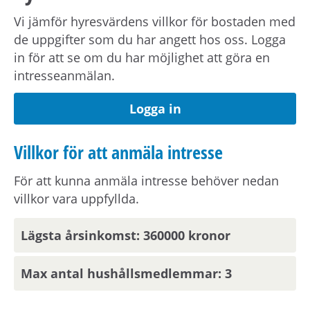
som ingår i deras tjänsteutbud. Besök
Vi jämför hyresvärdens villkor för bostaden med
victoriahem.itux.se för vidare information.
de uppgifter som du har angett hos oss. Logga
in för att se om du har möjlighet att göra en
Förmedlingsinformation
intresseanmälan.
Viktig information om visning eller
Logga in
förmedling kan skickas ut via sms.
Uppdatera
dina kontaktuppgifter på Mina sidor.
Villkor för att anmäla intresse
För att kunna anmäla intresse behöver nedan
Om hyresvärden har villkor om antal
villkor vara uppfyllda.
hushållsmedlemmar hämtar och behandlar vi
familjeuppgifter om dig, din registrerade
Lägsta årsinkomst: 360000 kronor
medboende och eventuella barn.
Max antal hushållsmedlemmar: 3
Observera att om inflyttningsdatumet infaller på
en helgdag eller en röd dag sker inflyttning