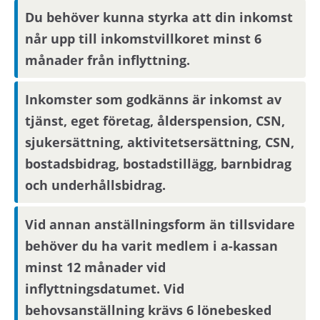
via Mina sidor.
Du behöver kunna styrka att din inkomst
når upp till inkomstvillkoret minst 6
Boendereferenser
månader från inflyttning.
Om du blir aktuell för bostaden behöver du
Inkomster som godkänns är inkomst av
kontakta din nuvarande hyresvärd och
tjänst, eget företag, ålderspension, CSN,
godkänna att denne lämnar ut
sjukersättning, aktivitetsersättning, CSN,
boendereferenser om dig till den nya
bostadsbidrag, bostadstillägg, barnbidrag
hyresvärden.
och underhållsbidrag.
Om området
Vid annan anställningsform än tillsvidare
behöver du ha varit medlem i a-kassan
Jordbro ligger cirka 3 km söder om Handen. Det
minst 12 månader vid
finns skola och barnomsorg i bostadsområdet
och flera i närheten. På gångavstånd finns
inflyttningsdatumet. Vid
grundskolor. Centralt i området finns
behovsanställning krävs 6 lönebesked