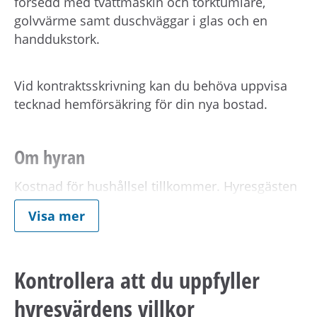
försedd med tvättmaskin och torktumlare,
golvvärme samt duschväggar i glas och en
handdukstork.
Vid kontraktsskrivning kan du behöva uppvisa
tecknad hemförsäkring för din nya bostad.
Om hyran
Kostnad för hushållsel tillkommer. Hyresgästen
ska inneha eget el-abonnemang
Visa mer
I hyran ingår kabel-TV från Tele2 (ComHem),
grundutbudet. Alla hyresvärdens lägenheter är
Kontrollera att du uppfyller
anslutna till iTUX, vilket innebär att du kan
hyresvärdens villkor
teckna avtal med valfri leverantör av bredband