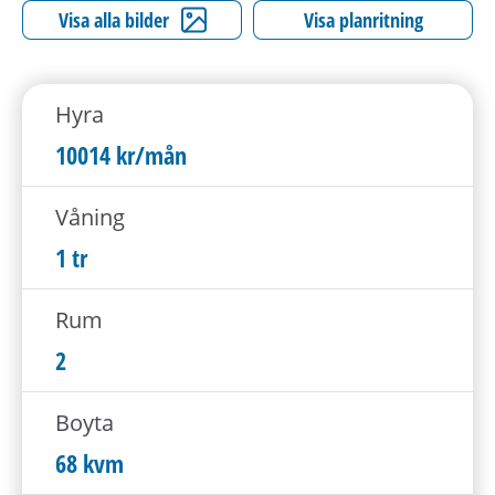
h
Visa alla bilder
Visa planritning
å
l
l
Hyra
e
t
10014 kr/mån
Våning
1 tr
Rum
2
Boyta
68 kvm