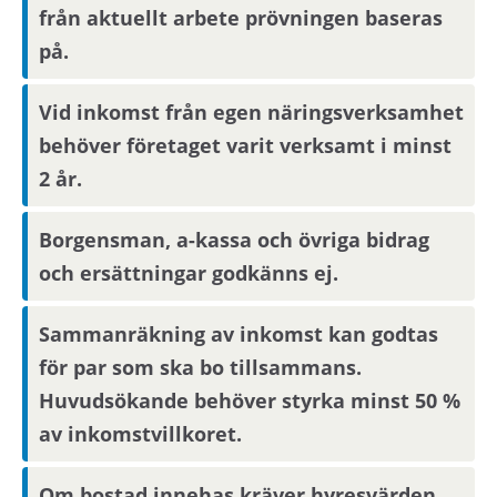
livsmedelsbutik och annan närservice, pizzeria
från aktuellt arbete prövningen baseras
samt flera föreningar som bedriver aktiv
på.
verksamhet. Området är naturnära.
Vid inkomst från egen näringsverksamhet
Med pendeltåg tar det cirka 30 minuter till
behöver företaget varit verksamt i minst
Stockholms central och ungefär lika lång tid
2 år.
med bil. Det finns flera bussförbindelser till
Handen, stormarknader och Västerhaninge.
Borgensman, a-kassa och övriga bidrag
Jordbro är också knutpunkt mellan väg 73 och
och ersättningar godkänns ej.
Haningeleden.
Sammanräkning av inkomst kan godtas
för par som ska bo tillsammans.
Huvudsökande behöver styrka minst 50 %
av inkomstvillkoret.
Om bostad innehas kräver hyresvärden