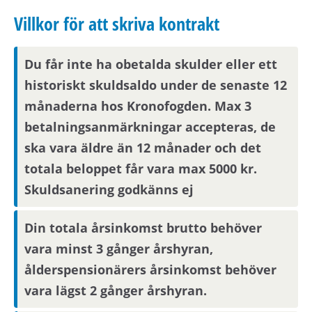
nästkommande vardag.
Villkor för att skriva kontrakt
Om din anställning inte är i Stockholmsområdet
Du får inte ha obetalda skulder eller ett
behöver du visa att din arbetsplats ligger inom
historiskt skuldsaldo under de senaste 12
pendlingsavstånd från bostaden.
månaderna hos Kronofogden. Max 3
betalningsanmärkningar accepteras, de
Visningsinformation
ska vara äldre än 12 månader och det
totala beloppet får vara max 5000 kr.
Om du är en av dem som blir aktuell för en
Skuldsanering godkänns ej
bostad kommer du att bli inbjuden till visning
eller få ny kompletterande information i form av
Din totala årsinkomst brutto behöver
bilder/video eller rangordning.
Visningsinbjudan kommer att synas på Mina
vara minst 3 gånger årshyran,
sidor samt skickas på mejl om du har fyllt i en
ålderspensionärers årsinkomst behöver
aktuell mejladress. Om du har skyddade
vara lägst 2 gånger årshyran.
personuppgifter får du endast visningsinbjudan