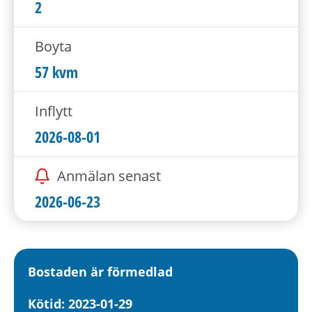
h
2
å
l
Boyta
l
57 kvm
e
t
Inflytt
2026-08-01
Anmälan senast
2026-06-23
Bostaden är förmedlad
Kötid: 2023-01-29