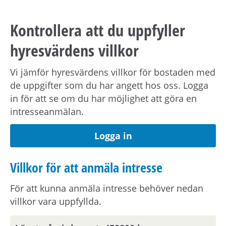
medboende och eventuella barn.
Kontrollera att du uppfyller
Observera att om inflyttningsdatumet infaller på
hyresvärdens villkor
en helgdag eller en röd dag sker inflyttning
nästkommande vardag.
Vi jämför hyresvärdens villkor för bostaden med
de uppgifter som du har angett hos oss. Logga
Om din anställning inte är i Stockholmsområdet
in för att se om du har möjlighet att göra en
behöver du visa att din arbetsplats ligger inom
intresseanmälan.
pendlingsavstånd från bostaden.
Logga in
Om du har vuxna barn som ska bo i hushållet
Villkor för att anmäla intresse
behöver de beställa ett familjebevis från
Skatteverket
här.
För att kunna anmäla intresse behöver nedan
villkor vara uppfyllda.
Visningsinformation