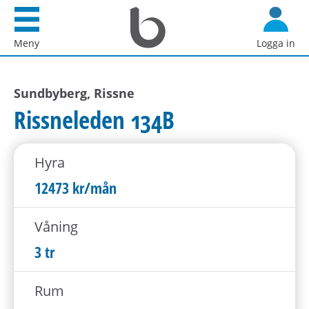
Startsida
G
Bostadsförmedlingen
å
Meny
Logga in
i
d
Stockholm
i
AB
Sundbyberg, Rissne
r
e
Rissneleden 134B
k
t
Hyra
t
i
12473 kr/mån
l
l
Våning
i
3 tr
n
n
Rum
e