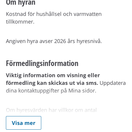
Om hyran
Kostnad för hushållsel och varmvatten
tillkommer.
Angiven hyra avser 2026 års hyresnivå.
Förmedlingsinformation
Viktig information om visning eller
förmedling kan skickas ut via sms.
Uppdatera
dina kontaktuppgifter på Mina sidor.
Om hyresvärden har villkor om antal
hushållsmedlemmar hämtar och behandlar vi
Visa mer
familjeuppgifter om dig, din registrerade