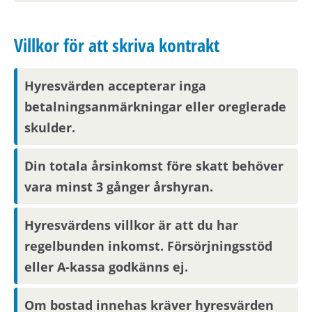
Parkering
Villkor för att skriva kontrakt
Det finns parkering att hyra i området.
Hyresvärden accepterar inga
Visningsinformation
betalningsanmärkningar eller oreglerade
skulder.
Om du är en av dem som blir aktuell för en
bostad kommer du att bli inbjuden till visning
Din totala årsinkomst före skatt behöver
eller få ny kompletterande information i form av
vara minst 3 gånger årshyran.
bilder eller video. Visningsinbjudan kommer att
synas på Mina sidor samt skickas på mejl om
Hyresvärdens villkor är att du har
du har fyllt i en aktuell mejladress. Om du har
skyddade personuppgifter får du endast
regelbunden inkomst. Försörjningsstöd
visningsinbjudan via Mina sidor.
eller A-kassa godkänns ej.
Om bostad innehas kräver hyresvärden