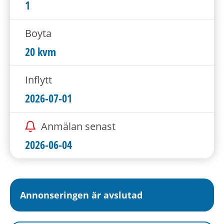
h
1
å
l
Boyta
l
20 kvm
e
t
Inflytt
2026-07-01
Anmälan senast
2026-06-04
Annonseringen är avslutad