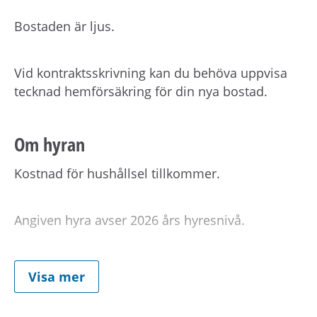
Bostaden är ljus.
Vid kontraktsskrivning kan du behöva uppvisa
tecknad hemförsäkring för din nya bostad.
Om hyran
Kostnad för hushållsel tillkommer.
Angiven hyra avser 2026 års hyresnivå.
Förmedlingsinformation
Visa mer
Viktig information om visning eller