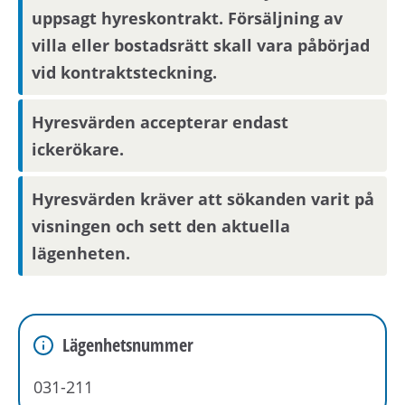
Boendereferenser
uppsagt hyreskontrakt. Försäljning av
Om du blir aktuell för bostaden behöver du
villa eller bostadsrätt skall vara påbörjad
kontakta din nuvarande hyresvärd och
vid kontraktsteckning.
godkänna att denne lämnar ut
boendereferenser om dig till den nya
Hyresvärden accepterar endast
hyresvärden.
ickerökare.
Om området
Hyresvärden kräver att sökanden varit på
visningen och sett den aktuella
Det är 5 minuter till Bandhagens centrum och
lägenheten.
tunnelbana. Det finns grönområde och skola i
närheten.
Lägenhetsnummer
031-211