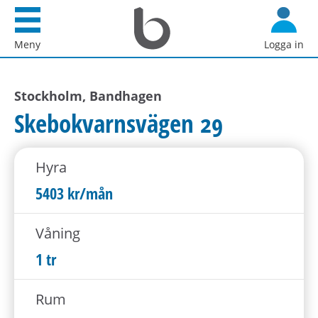
Startsida
G
Bostadsförmedlingen
å
Meny
Logga in
i
d
Stockholm
i
AB
Stockholm, Bandhagen
r
e
Skebokvarnsvägen 29
k
t
Hyra
t
i
5403 kr/mån
l
l
Våning
i
1 tr
n
n
Rum
e