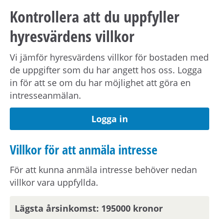
förmedling kan skickas ut via sms.
Uppdatera
Kontrollera att du uppfyller
dina kontaktuppgifter på Mina sidor.
hyresvärdens villkor
Om hyresvärden har villkor om antal
Vi jämför hyresvärdens villkor för bostaden med
hushållsmedlemmar hämtar och behandlar vi
de uppgifter som du har angett hos oss. Logga
familjeuppgifter om dig, din registrerade
in för att se om du har möjlighet att göra en
medboende och eventuella barn.
intresseanmälan.
Observera att om inflyttningsdatumet infaller på
Logga in
en helgdag eller en röd dag sker inflyttning
nästkommande vardag.
Villkor för att anmäla intresse
För att kunna anmäla intresse behöver nedan
Om din anställning inte är i Stockholmsområdet
villkor vara uppfyllda.
behöver du visa att din arbetsplats ligger inom
pendlingsavstånd från bostaden.
Lägsta årsinkomst: 195000 kronor