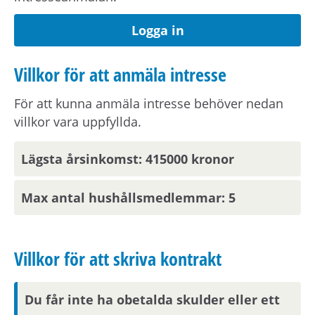
Logga in
Observera att om inflyttningsdatumet infaller på
en helgdag eller en röd dag sker inflyttning
Villkor för att anmäla intresse
nästkommande vardag.
För att kunna anmäla intresse behöver nedan
Om din anställning inte är i Stockholmsområdet
villkor vara uppfyllda.
behöver du visa att din arbetsplats ligger inom
pendlingsavstånd från bostaden.
Lägsta årsinkomst: 415000 kronor
Max antal hushållsmedlemmar: 5
Parkering
Lediga parkeringsplatser söks via hyresvärdens
Villkor för att skriva kontrakt
webbplats.
Du får inte ha obetalda skulder eller ett
Visningsinformation