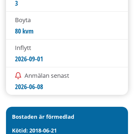
h
3
å
l
Boyta
l
80 kvm
e
t
Inflytt
2026-09-01
Anmälan senast
2026-06-08
Bostaden är förmedlad
Kötid: 2018-06-21