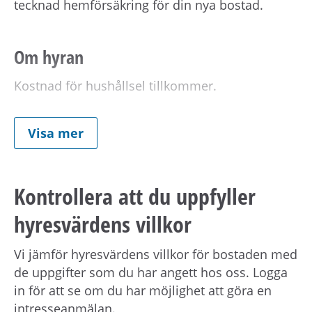
tecknad hemförsäkring för din nya bostad.
Om hyran
Kostnad för hushållsel tillkommer.
Visa mer
Förmedlingsinformation
Viktig information om visning eller
förmedling kan skickas ut via sms.
Uppdatera
Kontrollera att du uppfyller
dina kontaktuppgifter på Mina sidor.
hyresvärdens villkor
Om hyresvärden har villkor om antal
Vi jämför hyresvärdens villkor för bostaden med
hushållsmedlemmar hämtar och behandlar vi
de uppgifter som du har angett hos oss. Logga
familjeuppgifter om dig, din registrerade
in för att se om du har möjlighet att göra en
medboende och eventuella barn.
intresseanmälan.