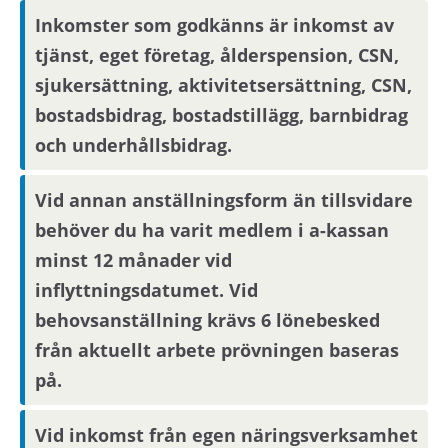
hyresvärden.
Inkomster som godkänns är inkomst av
tjänst, eget företag, ålderspension, CSN,
Om området
sjukersättning, aktivitetsersättning, CSN,
bostadsbidrag, bostadstillägg, barnbidrag
Bostaden är belägen i Vårberg, Vårberg centrum
och underhållsbidrag.
befinner sig i närhet av bostaden där du bland
annat når tunnelbanans röda linje som tar dig
Vid annan anställningsform än tillsvidare
direkt till Stockholms C på 25 minuter. Det finns
behöver du ha varit medlem i a-kassan
bussar som tar dig till Huddinge sjukhus och
Hägersten.
minst 12 månader vid
inflyttningsdatumet. Vid
behovsanställning krävs 6 lönebesked
Det är nära till natur och köpcentrum. Det finns
från aktuellt arbete prövningen baseras
förskolor, skola och ett lokalt centrum.
på.
Vid inkomst från egen näringsverksamhet