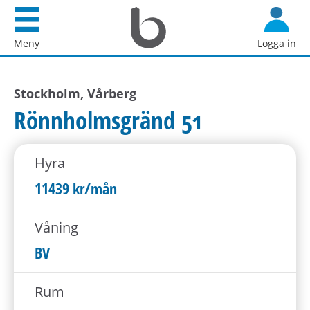
Startsida
G
Bostadsförmedlingen
å
Meny
Logga in
i
d
Stockholm
i
AB
Stockholm, Vårberg
r
e
Rönnholmsgränd 51
k
t
Hyra
t
i
11439 kr/mån
l
l
Våning
i
BV
n
n
Rum
e