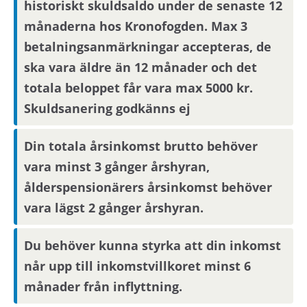
historiskt skuldsaldo under de senaste 12
Om du är en av dem som blir aktuell för en
månaderna hos Kronofogden. Max 3
bostad kommer du att bli inbjuden till visning
betalningsanmärkningar accepteras, de
eller få ny kompletterande information i form av
ska vara äldre än 12 månader och det
bilder/video eller rangordning.
totala beloppet får vara max 5000 kr.
Visningsinbjudan kommer att synas på Mina
Skuldsanering godkänns ej
sidor samt skickas på mejl om du har fyllt i en
aktuell mejladress. Om du har skyddade
Din totala årsinkomst brutto behöver
personuppgifter får du endast visningsinbjudan
via Mina sidor.
vara minst 3 gånger årshyran,
ålderspensionärers årsinkomst behöver
vara lägst 2 gånger årshyran.
Boendereferenser
Om du blir aktuell för bostaden behöver du
Du behöver kunna styrka att din inkomst
kontakta din nuvarande hyresvärd och
når upp till inkomstvillkoret minst 6
godkänna att denne lämnar ut
månader från inflyttning.
boendereferenser om dig till den nya