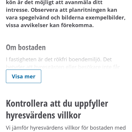
kön är det möjligt att avanmäla ditt
intresse. Observera att planritningen kan
vara spegelvänd och bilderna exempelbilder,
vissa avvikelser kan förekomma.
Om bostaden
I fastigheten är det rökfri boendemiljö. Det
betyder att hyresgästen eller besökare inte får
röka i lägenheten, på balkong, eller i husets
Visa mer
gemensamma utrymmen samt i anslutning till
fastigheten.
Kontrollera att du uppfyller
Vid kontraktsskrivningen så kan du komma att
hyresvärdens villkor
behöva underteckna en bilaga till hyresavtalet
där du förbinder dig att inte röka i fastigheten.
Vi jämför hyresvärdens villkor för bostaden med