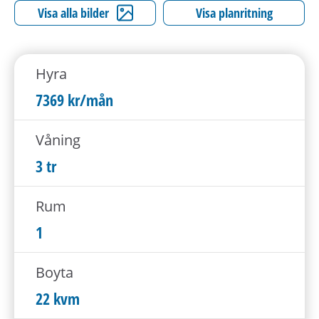
h
Visa alla bilder
Visa planritning
å
l
l
Hyra
e
t
7369 kr/mån
Våning
3 tr
Rum
1
Boyta
22 kvm