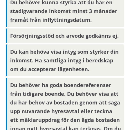
Du behöver kunna styrka att du har en
stadigvarande inkomst minst 3 månader
Om din anställning inte är i Stockholmsområdet
framåt från inflyttningsdatum.
behöver du visa att din arbetsplats ligger inom
pendlingsavstånd från bostaden.
Försörjningsstöd och arvode godkänns ej.
Om du har vuxna barn som ska bo i hushållet
Du kan behöva visa intyg som styrker din
behöver de beställa ett familjebevis från
inkomst. Ha samtliga intyg i beredskap
Skatteverket
här.
om du accepterar lägenheten.
Parkering
Du behöver ha goda boendereferenser
från tidigare boende. Du behöver visa att
Parkeringsplats finns att hyra via Parkando.
du har behov av bostaden genom att säga
upp nuvarande hyresavtal eller teckna
Visningsinformation
ett mäklaruppdrag för den ägda bostaden
innan nytt hyresavtal kan tecknas. Om du
Bostaden kommer inte att visas. Det betyder att