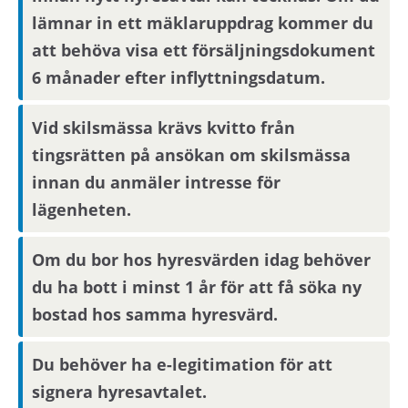
du behöver ta ställning till om du vill flytta in i
lämnar in ett mäklaruppdrag kommer du
bostaden endast utifrån informationen i
att behöva visa ett försäljningsdokument
annonsen. För bostadssökanden med längst
6 månader efter inflyttningsdatum.
kötid efter avslutad annonseringsperiod blir
intresseanmälan bindande, övriga
Vid skilsmässa krävs kvitto från
bostadssökande kan avanmäla sitt intresse.
tingsrätten på ansökan om skilsmässa
innan du anmäler intresse för
Om du har längst kötid efter avslutad
lägenheten.
annonseringsperiod kommer din
intresseanmälan att bli bindande.
Om du bor hos hyresvärden idag behöver
du ha bott i minst 1 år för att få söka ny
Boendereferenser
bostad hos samma hyresvärd.
Om du blir aktuell för bostaden behöver du
Du behöver ha e-legitimation för att
kontakta din nuvarande hyresvärd och
signera hyresavtalet.
godkänna att denne lämnar ut