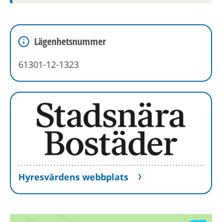
boendereferenser om dig till den nya
hyresvärden.
Lägenhetsnummer
61301-12-1323
Hyresvärdens webbplats