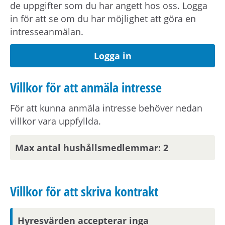
de uppgifter som du har angett hos oss. Logga
in för att se om du har möjlighet att göra en
Vid kontraktsskrivning kan du behöva uppvisa
intresseanmälan.
tecknad hemförsäkring för din nya bostad.
Logga in
Om hyran
Villkor för att anmäla intresse
Kostnad för hushållsel tillkommer.
För att kunna anmäla intresse behöver nedan
villkor vara uppfyllda.
Kostnad för varmvatten tillkommer med 83
kronor/månaden.
Max antal hushållsmedlemmar: 2
Kostnad för uppvärmning tillkommer med
220 kronor/månaden.
Kostnad för bredband tillkommer med 250
Villkor för att skriva kontrakt
kronor/månaden.
Hyresvärden accepterar inga
Angiven hyra avser 2026 års hyresnivå.