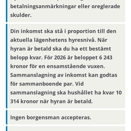
betalningsanmärkningar eller oreglerade
skulder.
Förmedlingsinformation
Din inkomst ska stå i proportion till den
Viktig information om visning eller
aktuella lägenhetens hyresnivå. När
förmedling kan skickas ut via sms.
Uppdatera
dina kontaktuppgifter på Mina sidor.
hyran är betald ska du ha ett bestämt
belopp kvar. För 2026 är beloppet 6 243
kronor för en ensamstående vuxen.
Om hyresvärden har villkor om antal
Sammanslagning av inkomst kan godtas
hushållsmedlemmar hämtar och behandlar vi
familjeuppgifter om dig, din registrerade
för sammanboende par. Vid
medboende och eventuella barn.
sammanslagning ska hushållet ha kvar 10
314 kronor när hyran är betald.
Observera att om inflyttningsdatumet infaller på
en helgdag eller en röd dag sker inflyttning
Ingen borgensman accepteras.
nästkommande vardag.