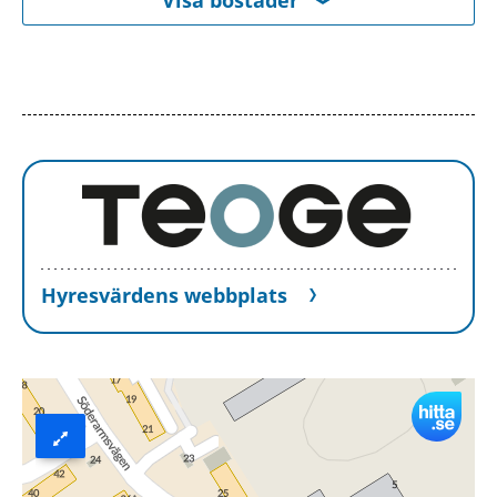
Visningsinformation
Om du är en av dem som blir aktuell för en
bostad kommer du att bli inbjuden till visning
eller få ny kompletterande information i form av
bilder/video eller rangordning.
Visningsinbjudan kommer att synas på Mina
sidor samt skickas på mejl om du har fyllt i en
aktuell mejladress. Om du har skyddade
Hyresvärdens webbplats
personuppgifter får du endast visningsinbjudan
via Mina sidor.
Boendereferenser
Om du blir aktuell för bostaden behöver du
kontakta din nuvarande hyresvärd och