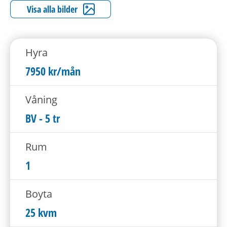
h
Visa alla bilder
å
l
l
Hyra
e
t
7950 kr/mån
Våning
BV - 5 tr
Rum
1
Boyta
25 kvm