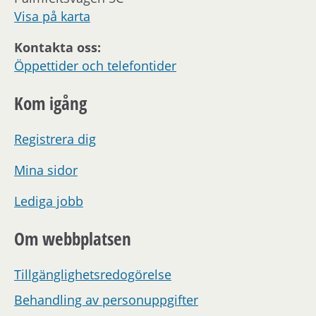
Visa på karta
These student apartments are not suitable for
Kontakta oss:
children.
Öppettider och telefontider
Kom igång
Registrera dig
Mina sidor
Lediga jobb
Om webbplatsen
Tillgänglighetsredogörelse
Behandling av personuppgifter