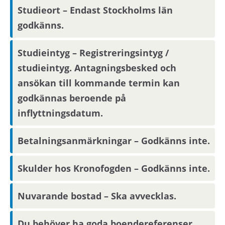
Studieort – Endast Stockholms län
godkänns.
Fiber är indraget i varje lägenhet, hyresgästen
tecknar själv ett avtal.
Studieintyg – Registreringsintyg /
studieintyg. Antagningsbesked och
Angiven hyra avser 2026 års hyresnivå.
ansökan till kommande termin kan
godkännas beroende på
Förmedlingsinformation
inflyttningsdatum.
Viktig information om visning eller
Betalningsanmärkningar – Godkänns inte.
förmedling kan skickas ut via sms.
Uppdatera
dina kontaktuppgifter på Mina sidor.
Skulder hos Kronofogden – Godkänns inte.
Om hyresvärden har villkor om antal
Nuvarande bostad – Ska avvecklas.
hushållsmedlemmar hämtar och behandlar vi
familjeuppgifter om dig, din registrerade
Du behöver ha goda boendereferenser