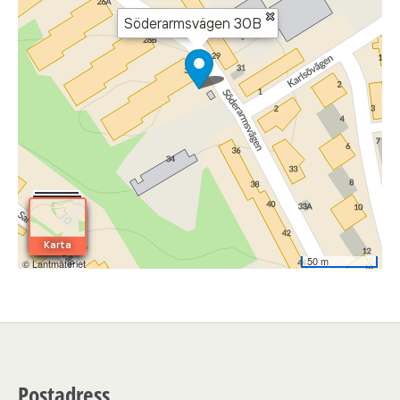
godkänna att denne lämnar ut
boendereferenser om dig till den nya
hyresvärden.
Student accommodation
Student accommodations are for those
currently studying or those who have been
accepted to a university, university college or
higher vocational education programme in
Stockholm.
These are student apartments which means it is
temporary accommodation during the time you
study. You retain your time in our housing
queue if you are approved for one of the
Postadress