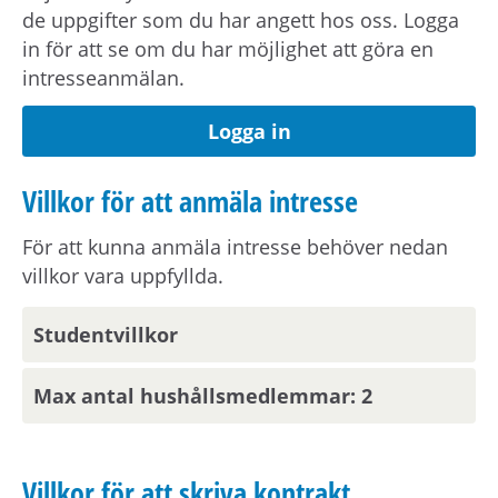
de uppgifter som du har angett hos oss. Logga
Hyreskontraktet gäller under tiden du studerar.
in för att se om du har möjlighet att göra en
intresseanmälan.
Om bostäderna
Logga in
Fastigheten är byggd 2022.
Villkor för att anmäla intresse
Badrummen är helkaklade med vitt kakel på
För att kunna anmäla intresse behöver nedan
väggarna och grått golv. Resterande väggar i
villkor vara uppfyllda.
lägenheten är vitmålade och har grått
linoleumgolv.
Studentvillkor
Det är inte möjligt att installera tvättmaskin eller
Max antal hushållsmedlemmar: 2
diskmaskin i bostäderna.
Villkor för att skriva kontrakt
Förråd finns endast i bostäderna.