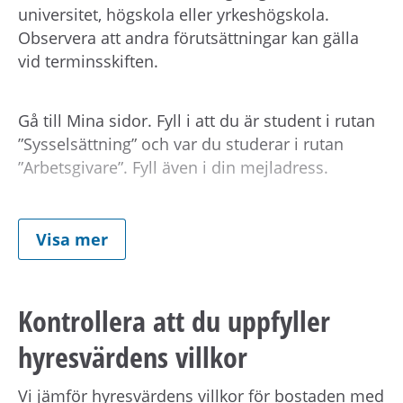
universitet, högskola eller yrkeshögskola.
Observera att andra förutsättningar kan gälla
vid terminsskiften.
Gå till Mina sidor. Fyll i att du är student i rutan
”Sysselsättning” och var du studerar i rutan
”Arbetsgivare”. Fyll även i din mejladress.
Om kontraktet
Visa mer
Du
behåller din kötid
hos
Bostadsförmedlingen om du tackar ja till en av
Kontrollera att du uppfyller
bostäderna. Hyresgästen har inte rätt att
överlåta hyresavtalet.
hyresvärdens villkor
Vi jämför hyresvärdens villkor för bostaden med
Studentbostäder är tillfälliga bostäder.