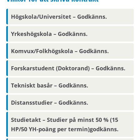
Högskola/Universitet – Godkänns.
Hyresgästerna har tillgång till gemensam
tvättstuga och cykelrum.
Yrkeshögskola – Godkänns.
I denna studentbostad kan boendemiljön vara
Komvux/Folkhögskola – Godkänns.
olämplig för barn.
Forskarstudent (Doktorand) – Godkänns.
Vid kontraktsskrivning kan du behöva uppvisa
tecknad hemförsäkring för din nya bostad.
Tekniskt basår – Godkänns.
Distansstudier – Godkänns.
Om hyran
Studietakt – Studier på minst 50 % (15
Kostnad för hushållsel tillkommer. En elmätare
finns i varje lägenhet och kostnad för den
HP/50 YH-poäng per termin)godkänns.
förbrukade elen kommer med på hyresavin.