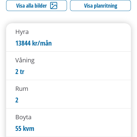
h
Visa alla bilder
Visa planritning
å
l
l
Hyra
e
t
13844 kr/mån
Våning
2 tr
Rum
2
Boyta
55 kvm