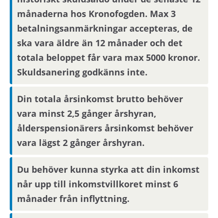
nästkommande vardag.
månaderna hos Kronofogden. Max 3
betalningsanmärkningar accepteras, de
ska vara äldre än 12 månader och det
Om din anställning inte är i Stockholmsområdet
behöver du visa att din arbetsplats ligger inom
totala beloppet får vara max 5000 kronor.
pendlingsavstånd från bostaden.
Skuldsanering godkänns inte.
Din totala årsinkomst brutto behöver
Parkering
vara minst 2,5 gånger årshyran,
Parkeringsplatser hyrs ut av ett externt bolag.
ålderspensionärers årsinkomst behöver
vara lägst 2 gånger årshyran.
Visningsinformation
Du behöver kunna styrka att din inkomst
Bostaden kommer inte att visas. Det betyder att
når upp till inkomstvillkoret minst 6
du behöver ta ställning till om du vill flytta in i
månader från inflyttning.
bostaden endast utifrån informationen i