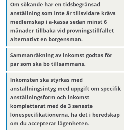
annonsen. För bostadssökanden med längst
Om sökande har en tidsbegränsad
kötid efter avslutad annonseringsperiod blir
anställning som inte är tillsvidare krävs
intresseanmälan bindande, övriga
medlemskap i a-kassa sedan minst 6
bostadssökande kan avanmäla sitt intresse.
månader tillbaka vid prövningstillfället
alternativt en borgensman.
Om du har längst kötid efter avslutad
annonseringsperiod kommer din
Sammanräkning av inkomst godtas för
intresseanmälan att bli bindande.
par som ska bo tillsammans.
Boendereferenser
Inkomsten ska styrkas med
anställningsintyg med uppgift om specifik
Om du blir aktuell för bostaden behöver du
anställningsform och inkomst
kontakta din nuvarande hyresvärd och
kompletterat med de 3 senaste
godkänna att denne lämnar ut
boendereferenser om dig till den nya
lönespecifikationerna, ha det i beredskap
hyresvärden.
om du accepterar lägenheten.