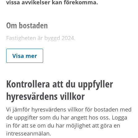
vissa avvikelser kan förekomma.
Om bostaden
Fastigheten är byggd 2024.
Visa mer
Notera att 360-Visning är för en 3:a. På 360-
Visning kan du se alla materialval.
Kontrollera att du uppfyller
Vid kontraktsskrivning kan du behöva uppvisa
hyresvärdens villkor
tecknad hemförsäkring för din nya bostad.
Vi jämför hyresvärdens villkor för bostaden med
Om hyran
de uppgifter som du har angett hos oss. Logga
in för att se om du har möjlighet att göra en
Kostnad för hushållsel tillkommer.
intresseanmälan.