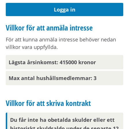
Logga in
Angiven hyra avser 2026 års hyresnivå.
Villkor för att anmäla intresse
Förmedlingsinformation
För att kunna anmäla intresse behöver nedan
Viktig information om visning eller
villkor vara uppfyllda.
förmedling kan skickas ut via sms.
Uppdatera
dina kontaktuppgifter på Mina sidor.
Lägsta årsinkomst: 415000 kronor
Max antal hushållsmedlemmar: 3
Om hyresvärden har villkor om antal
hushållsmedlemmar hämtar och behandlar vi
familjeuppgifter om dig, din registrerade
Villkor för att skriva kontrakt
medboende och eventuella barn.
Du får inte ha obetalda skulder eller ett
Observera att om inflyttningsdatumet infaller på
en helgdag eller en röd dag sker inflyttning
historiskt skuldsaldo under de senaste 12