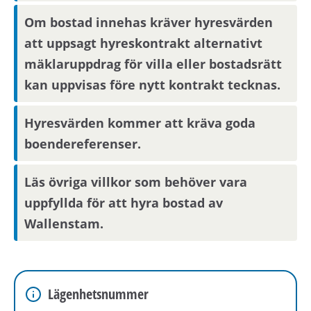
Om bostad innehas kräver hyresvärden
Om området
att uppsagt hyreskontrakt alternativt
Älta IF erbjuder många olika idrotter för
mäklaruppdrag för villa eller bostadsrätt
blandade åldrar. På promenadavstånd från Älta
kan uppvisas före nytt kontrakt tecknas.
centrum hittar du Flatenbadets sandstränder.
Älta gränsar också till Nackareservatet där
Hyresvärden kommer att kräva goda
Hellasgården är ett härligt utflyktsmål som
boendereferenser.
erbjuder badsjöar, vandringsleder, golf och
sportfiske. På vintern plogas sjön vid
Läs övriga villkor som behöver vara
Hellasgården fri från snö och blir till en populär
uppfyllda för att hyra bostad av
tillflykt för en dag på skridskor.
Wallenstam.
Lägenhetsnummer