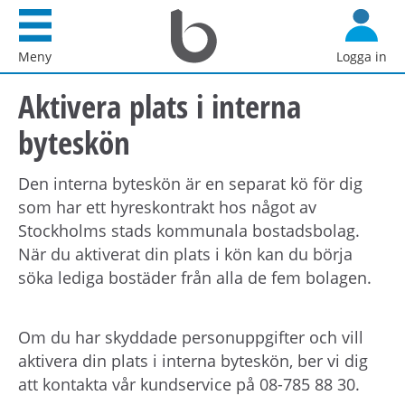
Startsida
G
Bostadsförmedlingen
å
Meny
Logga in
i
d
Stockholm
Aktivera plats i interna
i
AB
r
byteskön
e
k
Den interna byteskön är en separat kö för dig
t
som har ett hyreskontrakt hos något av
t
Stockholms stads kommunala bostadsbolag.
i
När du aktiverat din plats i kön kan du börja
l
söka lediga bostäder från alla de fem bolagen.
l
i
n
Om du har skyddade personuppgifter och vill
n
aktivera din plats i interna byteskön, ber vi dig
e
att kontakta vår kundservice på 08-785 88 30.