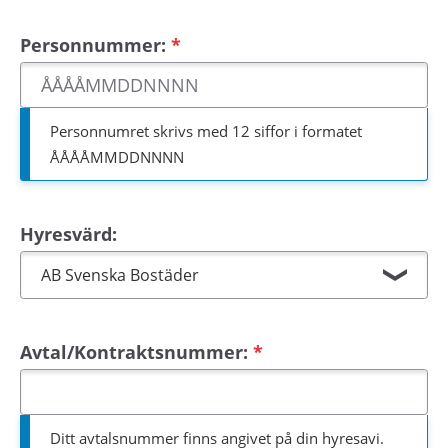
h
å
Personnummer:
l
l
e
t
Personnumret skrivs med 12 siffor i formatet
ÅÅÅÅMMDDNNNN
Hyresvärd:
Avtal/Kontraktsnummer:
Ditt avtalsnummer finns angivet på din hyresavi.