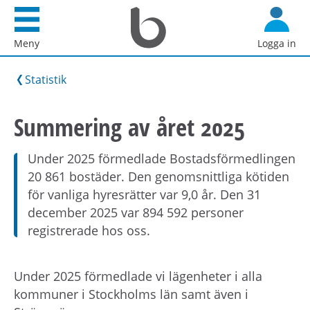
Startsida
G
Bostadsförmedlingen
å
Meny
Logga in
i
d
Stockholm
i
Statistik
AB
r
e
Summering av året 2025
k
t
Under 2025 förmedlade Bostadsförmedlingen
t
20 861 bostäder. Den genomsnittliga kötiden
i
för vanliga hyresrätter var 9,0 år. Den 31
l
december 2025 var 894 592 personer
l
registrerade hos oss.
i
n
n
Under 2025 förmedlade vi lägenheter i alla
e
kommuner i Stockholms län samt även i