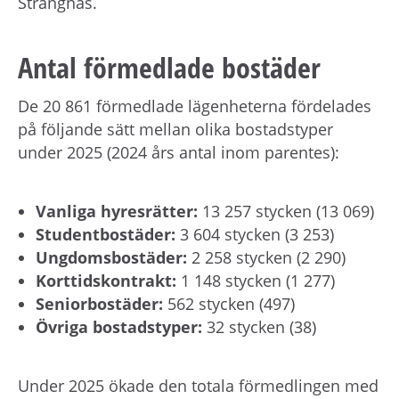
h
Strängnäs.
å
l
Antal förmedlade bostäder
l
e
De 20 861 förmedlade lägenheterna fördelades
t
på följande sätt mellan olika bostadstyper
under 2025 (2024 års antal inom parentes):
Vanliga hyresrätter:
13 257 stycken (13 069)
Studentbostäder:
3 604 stycken (3 253)
Ungdomsbostäder:
2 258 stycken (2 290)
Korttidskontrakt:
1 148 stycken (1 277)
Seniorbostäder:
562 stycken (497)
Övriga bostadstyper:
32 stycken (38)
Under 2025 ökade den totala förmedlingen med