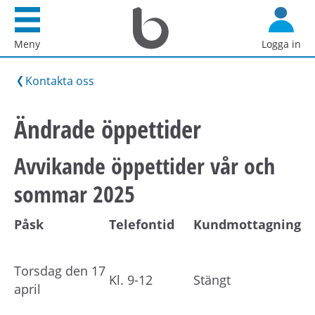
Startsida
G
Bostadsförmedlingen
å
Meny
Logga in
i
d
Stockholm
i
Kontakta oss
AB
r
e
Ändrade öppettider
k
t
Avvikande öppettider vår och
t
sommar 2025
i
l
l
Påsk
Telefontid
Kundmottagning
i
n
Torsdag den 17
n
Kl. 9-12
Stängt
april
e