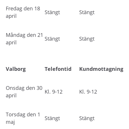
h
å
Fredag den 18
Stängt
Stängt
l
april
l
e
Måndag den 21
t
Stängt
Stängt
april
Valborg
Telefontid
Kundmottagning
Onsdag den 30
Kl. 9-12
Kl. 9-12
april
Torsdag den 1
Stängt
Stängt
maj