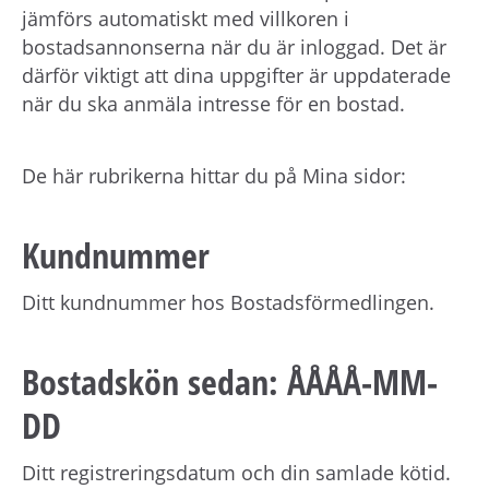
h
jämförs automatiskt med villkoren i
å
bostadsannonserna när du är inloggad. Det är
l
därför viktigt att dina uppgifter är uppdaterade
l
när du ska anmäla intresse för en bostad.
e
t
De här rubrikerna hittar du på Mina sidor:
Kundnummer
Ditt kundnummer hos Bostadsförmedlingen.
Bostadskön sedan: ÅÅÅÅ-MM-
DD
Ditt registreringsdatum och din samlade kötid.