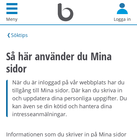
Startsida
G
Bostadsförmedlingen
å
Meny
Logga in
i
d
Stockholm
i
Söktips
AB
r
e
Så här använder du Mina
k
sidor
t
t
i
När du är inloggad på vår webbplats har du
l
tillgång till Mina sidor. Där kan du skriva in
l
och uppdatera dina personliga uppgifter. Du
i
kan även se din kötid och hantera dina
n
intresseanmälningar.
n
e
Informationen som du skriver in på Mina sidor