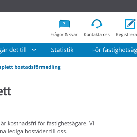
G
å
d
i
Frågor & svar
Kontakta oss
Registrera
r
e
år det till
Statistik
För fastighetsä
k
t
mplett bostadsförmedling
t
i
ett
l
l
i
n
n
r kostnadsfri för fastighetsägare. Vi
e
na lediga bostäder till oss.
h