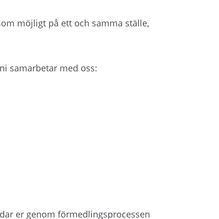
å
l
som möjligt på ett och samma ställe,
l
e
t
r ni samarbetar med oss:
idar er genom förmedlingsprocessen