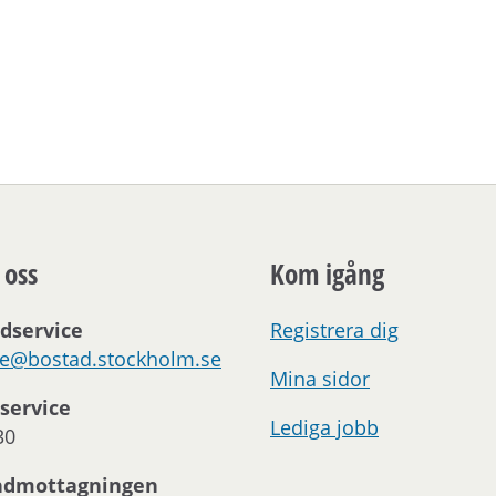
 oss
Kom igång
dservice
Registrera dig
ce@bostad.stockholm.se
Mina sidor
service
Lediga jobb
30
ndmottagningen