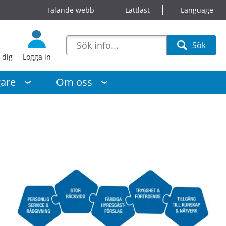
Talande webb
Lättläst
Language
sökförslag
Sök
Sök
 dig
Logga in
gare
Om oss