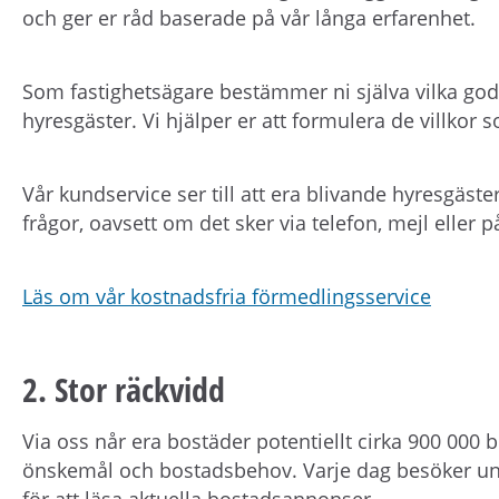
och ger er råd baserade på vår långa erfarenhet.
Som fastighetsägare bestämmer ni själva vilka godkä
hyresgäster. Vi hjälper er att formulera de villkor s
Vår kundservice ser till att era blivande hyresgäst
frågor, oavsett om det sker via telefon, mejl eller 
Läs om vår kostnadsfria förmedlingsservice
2. Stor räckvidd
Via oss når era bostäder potentiellt cirka 900 000
önskemål och bostadsbehov. Varje dag besöker un
för att läsa aktuella bostadsannonser.