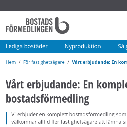
Startsida
Bostadsförmedlingen
i
Stockholm
Lediga bostäder
Nyproduktion
Så g
AB
Hem
För fastighetsägare
Vårt erbjudande: En ko
Vårt erbjudande: En kompl
bostadsförmedling
Vi erbjuder en komplett bostadsförmedling som ä
välkomnar alltid fler fastighetsägare att lämna si