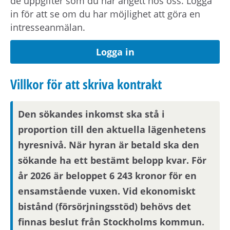
de uppgifter som du har angett hos oss. Logga
Observera att om inflyttningsdatumet infaller på
in för att se om du har möjlighet att göra en
en helgdag eller en röd dag sker inflyttning
intresseanmälan.
nästkommande vardag.
Logga in
Om din anställning inte är i Stockholmsområdet
behöver du visa att din arbetsplats ligger inom
Villkor för att skriva kontrakt
pendlingsavstånd från bostaden.
Den sökandes inkomst ska stå i
Visningsinformation
proportion till den aktuella lägenhetens
hyresnivå. När hyran är betald ska den
Om du är en av dem som blir aktuell för en
sökande ha ett bestämt belopp kvar. För
bostad kommer du att bli inbjuden till visning
år 2026 är beloppet 6 243 kronor för en
eller få ny kompletterande information i form av
bilder eller video. Visningsinbjudan kommer att
ensamstående vuxen. Vid ekonomiskt
synas på Mina sidor samt skickas på mejl om
bistånd (försörjningsstöd) behövs det
du har fyllt i en aktuell mejladress. Om du har
finnas beslut från Stockholms kommun.
skyddade personuppgifter får du endast