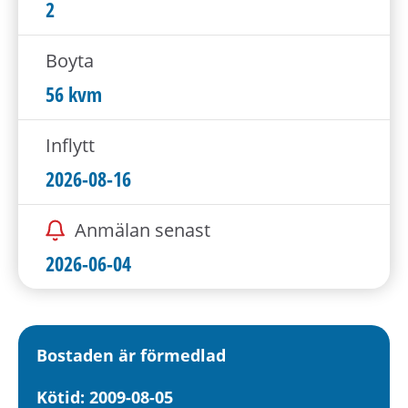
h
2
å
l
Boyta
l
56 kvm
e
t
Inflytt
2026-08-16
Anmälan senast
2026-06-04
Bostaden är förmedlad
Kötid: 2009-08-05