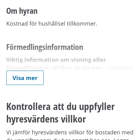
Om hyran
Kostnad för hushållsel tillkommer.
Förmedlingsinformation
Viktig information om visning eller
förmedling kan skickas ut via sms.
Uppdatera
dina kontaktuppgifter på Mina sidor.
Visa mer
Om hyresvärden har villkor om antal
Kontrollera att du uppfyller
hushållsmedlemmar hämtar och behandlar vi
familjeuppgifter om dig, din registrerade
hyresvärdens villkor
medboende och eventuella barn.
Vi jämför hyresvärdens villkor för bostaden med