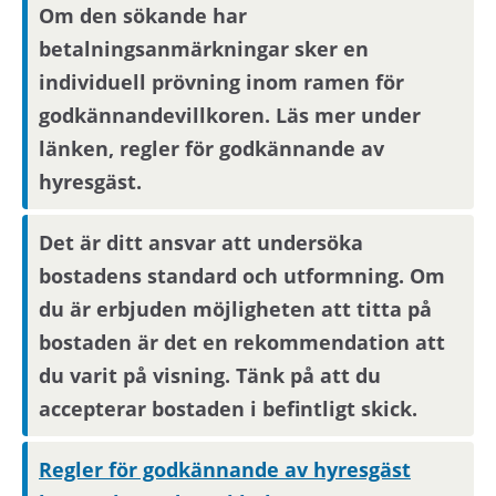
Om den sökande har
visningsinbjudan via Mina sidor.
betalningsanmärkningar sker en
individuell prövning inom ramen för
Boendereferenser
godkännandevillkoren. Läs mer under
länken, regler för godkännande av
Om du blir aktuell för bostaden behöver du
hyresgäst.
kontakta din nuvarande hyresvärd och
godkänna att denne lämnar ut
boendereferenser om dig till den nya
Det är ditt ansvar att undersöka
hyresvärden.
bostadens standard och utformning. Om
du är erbjuden möjligheten att titta på
bostaden är det en rekommendation att
du varit på visning. Tänk på att du
accepterar bostaden i befintligt skick.
Regler för godkännande av hyresgäst