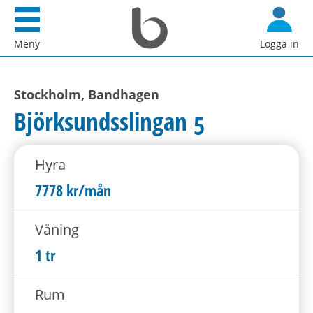
Startsida
G
Bostadsförmedlingen
å
Meny
Logga in
i
d
Stockholm
i
AB
Stockholm, Bandhagen
r
e
Björksundsslingan 5
k
t
Hyra
t
i
7778 kr/mån
l
l
Våning
i
1 tr
n
n
Rum
e