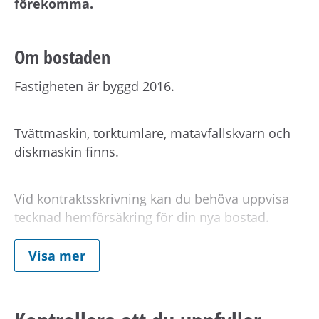
förekomma.
Om bostaden
Fastigheten är byggd 2016.
Tvättmaskin, torktumlare, matavfallskvarn och
diskmaskin finns.
Vid kontraktsskrivning kan du behöva uppvisa
tecknad hemförsäkring för din nya bostad.
Visa mer
Om hyran
Kostnad för hushållsel och vattenförbrukning
tillkommer efter avläst förbrukning.