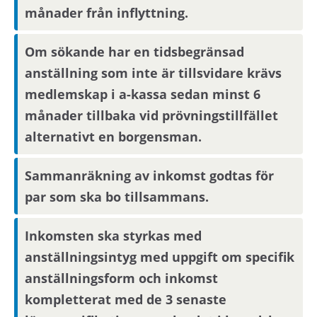
bostaden endast utifrån informationen i
månader från inflyttning.
annonsen. För bostadssökanden med längst
kötid efter avslutad svarsperiod blir
Om sökande har en tidsbegränsad
intresseanmälan bindande, övriga
anställning som inte är tillsvidare krävs
bostadssökande kan avanmäla sitt intresse.
medlemskap i a-kassa sedan minst 6
månader tillbaka vid prövningstillfället
Boendereferenser
alternativt en borgensman.
Om du blir aktuell för bostaden behöver du
kontakta din nuvarande hyresvärd och
Sammanräkning av inkomst godtas för
godkänna att denne lämnar ut
par som ska bo tillsammans.
boendereferenser om dig till den nya
hyresvärden.
Inkomsten ska styrkas med
anställningsintyg med uppgift om specifik
anställningsform och inkomst
kompletterat med de 3 senaste