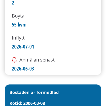
h
2
å
l
Boyta
l
55 kvm
e
t
Inflytt
2026-07-01
Anmälan senast
2026-06-03
Bostaden är förmedlad
Kötid: 2006-03-08