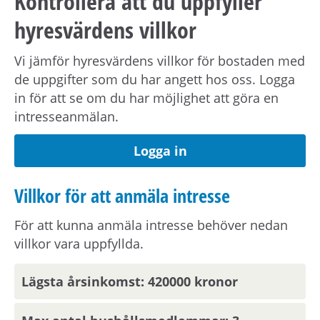
Kontrollera att du uppfyller
hyresvärdens villkor
Angiven hyra avser 2026 års hyresnivå.
Vi jämför hyresvärdens villkor för bostaden med
de uppgifter som du har angett hos oss. Logga
Förmedlingsinformation
in för att se om du har möjlighet att göra en
intresseanmälan.
Viktig information om visning eller
förmedling kan skickas ut via sms.
Uppdatera
Logga in
dina kontaktuppgifter på Mina sidor.
Villkor för att anmäla intresse
Om hyresvärden har villkor om antal
För att kunna anmäla intresse behöver nedan
hushållsmedlemmar hämtar och behandlar vi
villkor vara uppfyllda.
familjeuppgifter om dig, din registrerade
medboende och eventuella barn.
Lägsta årsinkomst: 420000 kronor
Observera att om inflyttningsdatumet infaller på