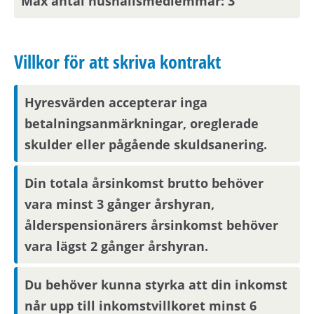
Max antal hushållsmedlemmar: 3
en helgdag eller en röd dag sker inflyttning
nästkommande vardag.
Villkor för att skriva kontrakt
Om din anställning inte är i Stockholmsområdet
behöver du visa att din arbetsplats ligger inom
Hyresvärden accepterar inga
pendlingsavstånd från bostaden.
betalningsanmärkningar, oreglerade
skulder eller pågående skuldsanering.
Parkering
Din totala årsinkomst brutto behöver
Parkeringsplats finns att hyra via Aimo Park.
vara minst 3 gånger årshyran,
ålderspensionärers årsinkomst behöver
Visningsinformation
vara lägst 2 gånger årshyran.
Bostaden kommer inte att visas. Det betyder att
Du behöver kunna styrka att din inkomst
du behöver ta ställning till om du vill flytta in i
når upp till inkomstvillkoret minst 6