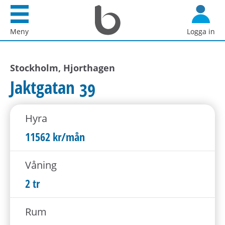
Startsida
G
Bostadsförmedlingen
å
Meny
Logga in
i
d
Stockholm
i
AB
Stockholm, Hjorthagen
r
e
Jaktgatan 39
k
t
Hyra
t
i
11562 kr/mån
l
l
Våning
i
2 tr
n
n
Rum
e