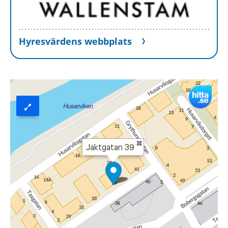
Hyresvärdens webbplats