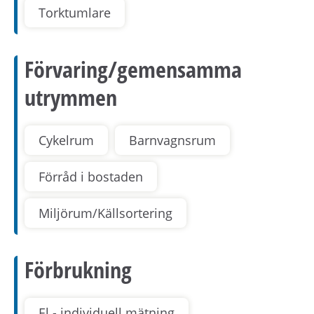
Torktumlare
Förvaring/gemensamma
utrymmen
Cykelrum
Barnvagnsrum
Förråd i bostaden
Miljörum/Källsortering
Förbrukning
El - individuell mätning