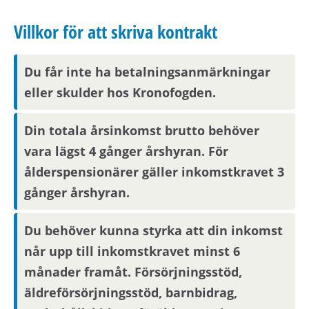
överlåta bostaden under hyrestiden och att du
Villkor för att skriva kontrakt
behöver flytta ut efter att hyrestiden tagit slut.
Du får inte ha betalningsanmärkningar
Om bostaden
eller skulder hos Kronofogden.
Vid kontraktsskrivning kan du behöva uppvisa
tecknad hemförsäkring för din nya bostad.
Din totala årsinkomst brutto behöver
vara lägst 4 gånger årshyran. För
ålderspensionärer gäller inkomstkravet 3
Om hyran
gånger årshyran.
Kostnad för hushållsel tillkommer.
Du behöver kunna styrka att din inkomst
når upp till inkomstkravet minst 6
Angiven hyra avser 2026 års hyresnivå.
månader framåt. Försörjningsstöd,
äldreförsörjningsstöd, barnbidrag,
Förmedlingsinformation