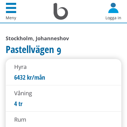
Startsida
G
Bostadsförmedlingen
å
Meny
Logga in
i
d
Stockholm
i
AB
Stockholm, Johanneshov
r
e
Pastellvägen 9
k
t
Hyra
t
i
6432 kr/mån
l
l
Våning
i
4 tr
n
n
Rum
e