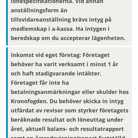
lönespecifikationerna. Vid annan
pendlingsavstånd från bostaden.
anställningsform än
tillsvidareanställning krävs intyg på
Visningsinformation
medlemskap i a-kassa. Ha intygen i
beredskap om du accepterar lägenheten.
Bostaden kommer inte att visas. Det betyder att
du behöver ta ställning till om du vill flytta in i
Inkomst vid eget företag: Företaget
bostaden endast utifrån informationen i
behöver ha varit verksamt i minst 1 år
annonsen. För bostadssökanden med längst
och haft stadigvarande intäkter.
kötid efter avslutad annonseringsperiod blir
intresseanmälan bindande, övriga
Företaget får inte ha
bostadssökande kan avanmäla sitt intresse.
betalningsanmärkningar eller skulder hos
Kronofogden. Du behöver skicka in intyg
utfärdat av revisor som styrker företagets
Om du har längst kötid efter avslutad
annonseringsperiod kommer din
beräknade resultat och löneuttag under
intresseanmälan att bli bindande.
året, aktuell balans- och resultatrapport
samt en årsredovisning/senast fastställd