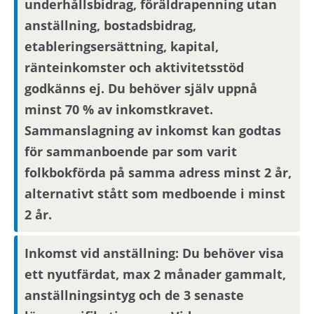
underhållsbidrag, föräldrapenning utan
anställning, bostadsbidrag,
Viktig information om visning eller
förmedling kan skickas ut via sms.
Uppdatera
etableringsersättning, kapital,
dina kontaktuppgifter på Mina sidor.
ränteinkomster och aktivitetsstöd
godkänns ej. Du behöver själv uppnå
Om hyresvärden har villkor om antal
minst 70 % av inkomstkravet.
hushållsmedlemmar hämtar och behandlar vi
Sammanslagning av inkomst kan godtas
familjeuppgifter om dig, din registrerade
för sammanboende par som varit
medboende och eventuella barn.
folkbokförda på samma adress minst 2 år,
alternativt stått som medboende i minst
Observera att om inflyttningsdatumet infaller på
2 år.
en helgdag eller en röd dag sker inflyttning
nästkommande vardag.
Inkomst vid anställning: Du behöver visa
ett nyutfärdat, max 2 månader gammalt,
Om din anställning inte är i Stockholmsområdet
anställningsintyg och de 3 senaste
behöver du visa att din arbetsplats ligger inom