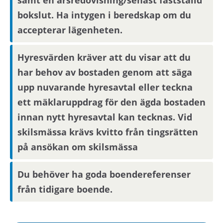
bokslut. Ha intygen i beredskap om du
Boendereferenser
accepterar lägenheten.
Om du blir aktuell för bostaden behöver du
kontakta din nuvarande hyresvärd och
Hyresvärden kräver att du visar att du
godkänna att denne lämnar ut
har behov av bostaden genom att säga
boendereferenser om dig till den nya
upp nuvarande hyresavtal eller teckna
hyresvärden.
ett mäklaruppdrag för den ägda bostaden
innan nytt hyresavtal kan tecknas. Vid
skilsmässa krävs kvitto från tingsrätten
på ansökan om skilsmässa
Du behöver ha goda boendereferenser
från tidigare boende.