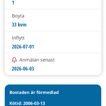
h
1
å
l
Boyta
l
33 kvm
e
t
Inflytt
2026-07-01
Anmälan senast
2026-06-03
Bostaden är förmedlad
Kötid: 2006-03-13