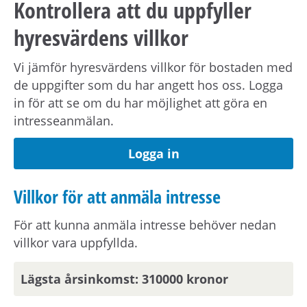
Kontrollera att du uppfyller
Beräknad boendetid:
Ca 6 månader.
Boendetiden kan bli kortare eller längre än
hyresvärdens villkor
beräknat på grund av planerad renovering i
området eller om hyresvärden behöver ha
Vi jämför hyresvärdens villkor för bostaden med
bostaden för intern omflyttning.
de uppgifter som du har angett hos oss. Logga
in för att se om du har möjlighet att göra en
intresseanmälan.
Uppsägningstid:
Det är en ömsesidig
uppsägningstid på 3 månader.
Logga in
Möjlighet till förlängning:
Ja. Avtalet förlängs
Villkor för att anmäla intresse
månadsvis om inte du eller hyresvärden säger
upp hyresavtalet. Dock max 4 år.
För att kunna anmäla intresse behöver nedan
villkor vara uppfyllda.
Det här är ett
korttidskontrakt.
Det är en
Lägsta årsinkomst: 310000 kronor
tillfällig bostad utan besittningsskydd eller
bytesrätt. Det innebär att du inte kan byta eller