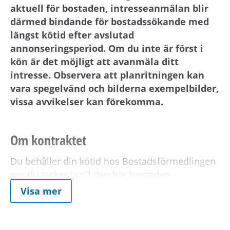
aktuell för bostaden, intresseanmälan blir
därmed bindande för bostadssökande med
längst kötid efter avslutad
annonseringsperiod. Om du inte är först i
kön är det möjligt att avanmäla ditt
intresse. Observera att planritningen kan
vara spegelvänd och bilderna exempelbilder,
vissa avvikelser kan förekomma.
Om kontraktet
Du behåller din kötid hos Bostadsförmedlingen
om du tackar ja till den här bostaden.
Visa mer
Boendetid:
Från:
2026-07-01